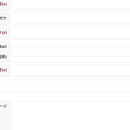
前(
※
)
ガナ
(
※
)
Mail
認用)
(
※
)
ージ